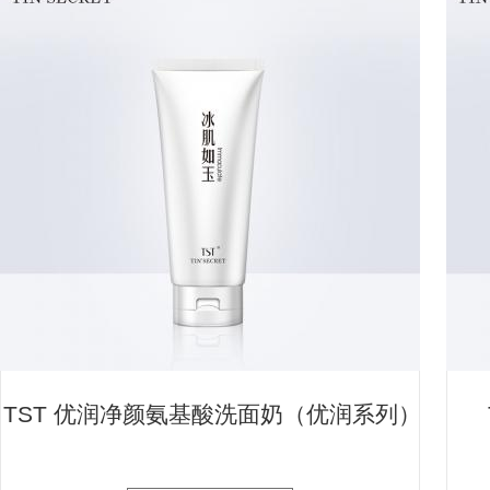
TST 优润净颜氨基酸洗面奶（优润系列）